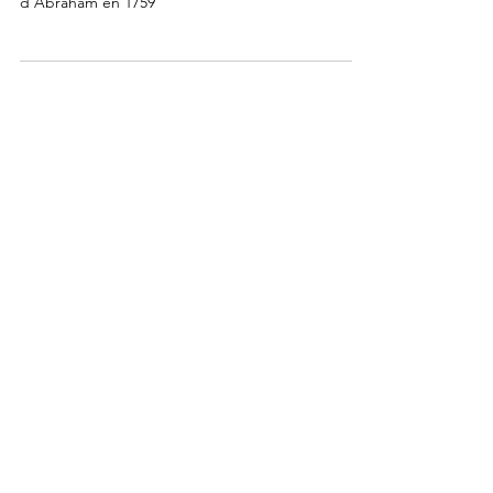
Montcalm lors de la bataille des plaines
d'Abraham en 1759