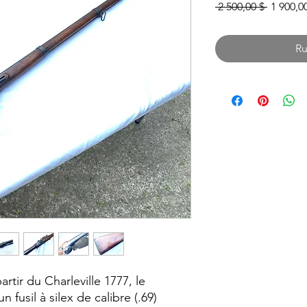
Prix
 2 500,00 $ 
1 900,0
original
Ru
rtir du Charleville 1777, le
 fusil à silex de calibre (.69)