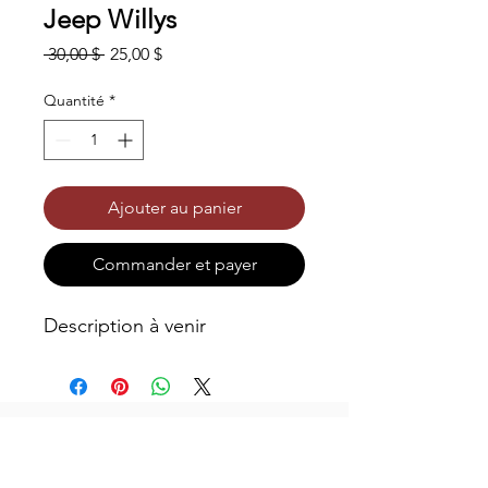
Jeep Willys
Prix
Prix
 30,00 $ 
25,00 $
original
promotionnel
Quantité
*
Ajouter au panier
Commander et payer
Description à venir