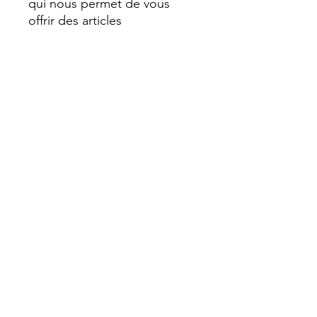
qui nous permet de vous
offrir des articles
exceptionnels.
Communiquez avec nous
pour en savoir davantage ou
pour réserver une arme
exclusive que nous prévoyons
acquérir cet été à Paris.
Antiquités et objets de collection exclusifs