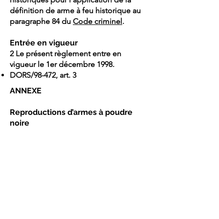
définition de arme à feu historique au
paragraphe 84 du
Code criminel
.
Entrée en vigueur
2 Le présent règlement entre en
vigueur le 1er décembre 1998.
DORS/98-472, art. 3
ANNEXE
Reproductions d’armes à poudre
noire
1 Les reproductions de fusils à platine
à silex, à platine à rouet et à mèche
fabriqués après 1897, à l’exception des
reproductions d’armes de poing.
Carabines
2 Les carabines fabriquées avant 1898
qui ne peuvent tirer que des
cartouches à percussion annulaire à