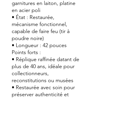
garnitures en laiton, platine
en acier poli
• État : Restaurée,
mécanisme fonctionnel,
capable de faire feu (tir à
poudre noire)
• Longueur : 42 pouces
Points forts :
• Réplique raffinée datant de
plus de 40 ans, idéale pour
collectionneurs,
reconstitutions ou musées
• Restaurée avec soin pour
préserver authenticité et
fonctionnalité
• Esthétique remarquable :
bois sombre, garnitures en
laiton, platine brillante
Utilisation :