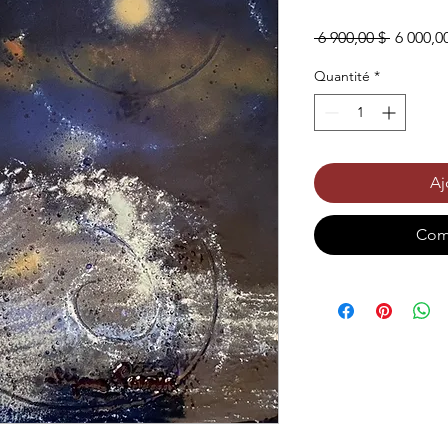
Prix
 6 900,00 $ 
6 000,0
original
Quantité
*
Aj
Com