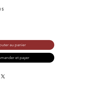
Prix
0 $
promotionnel
outer au panier
mander et payer